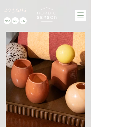
20 years
NO
SE
EN