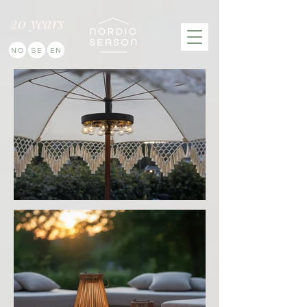
20 years
NO
SE
EN